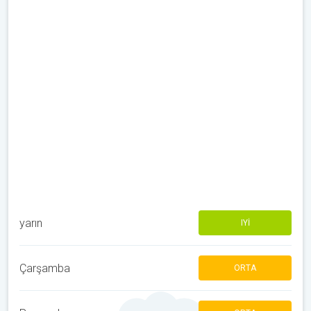
yarın
IYI
Çarşamba
ORTA