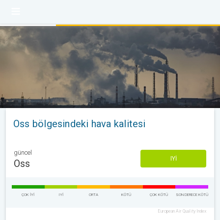
Oss bölgesindeki hava kalitesi
güncel
IYI
Oss
ÇOK IYI
IYI
ORTA
KÖTÜ
ÇOK KÖTÜ
SON DERECE KÖTÜ
European Air Quality Index