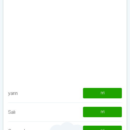
yarın
IYI
Salı
IYI