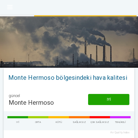
Monte Hermoso bölgesindeki hava kalitesi
güncel
IYI
Monte Hermoso
IYI
ORTA
KÖTÜ
SAĞLIKSIZ
ÇOK SAĞLIKSIZ
TEHLIKELI
Air Quality Index