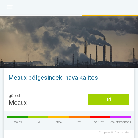
Meaux bölgesindeki hava kalitesi
güncel
IYI
Meaux
ÇOK IYI
IYI
ORTA
KÖTÜ
ÇOK KÖTÜ
SON DERECE KÖTÜ
European Air Quality Index