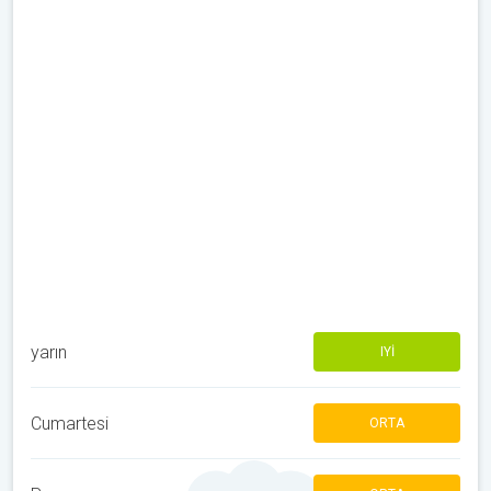
yarın
IYI
Cumartesi
ORTA