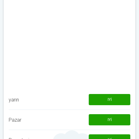
yarın
IYI
Pazar
IYI