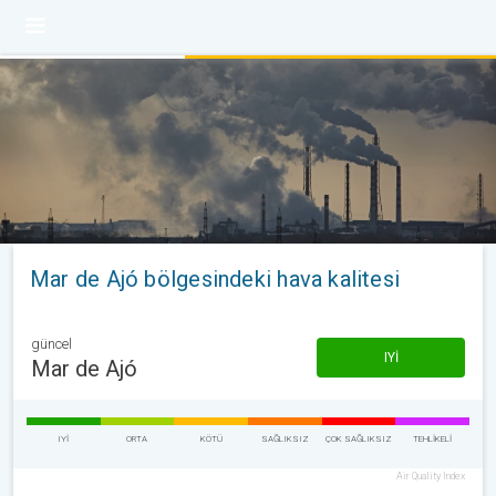
Mar de Ajó bölgesindeki hava kalitesi
güncel
IYI
Mar de Ajó
IYI
ORTA
KÖTÜ
SAĞLIKSIZ
ÇOK SAĞLIKSIZ
TEHLIKELI
Air Quality Index