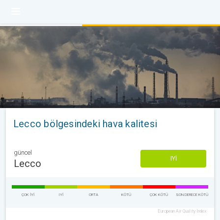
Lecco bölgesindeki hava kalitesi
güncel
IYI
Lecco
ÇOK IYI
IYI
ORTA
KÖTÜ
ÇOK KÖTÜ
SON DERECE KÖTÜ
European Air Quality Index