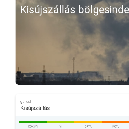
Kisújszállás bölgesinde
güncel
Kisújszállás
ÇOK IYI
IYI
ORTA
KÖTÜ