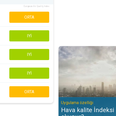
European Air Quality Index
ORTA
IYI
Hava kalite İndeksi (AQİ) nasıl o
IYI
IYI
ORTA
Uygulama özelliği
Hava kalite İndeksi 