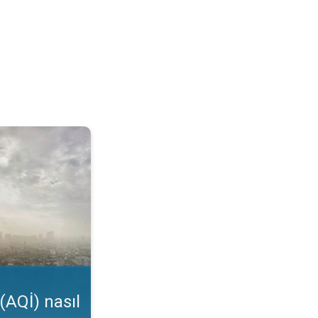
kunur?. Uygulama özelliği. . .
(AQİ) nasıl