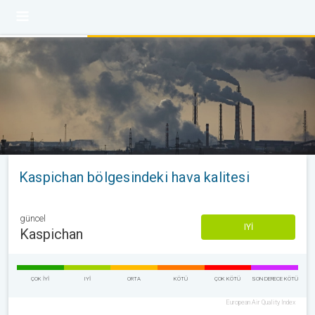
Kaspichan bölgesindeki hava kalitesi
güncel
IYI
Kaspichan
ÇOK IYI
IYI
ORTA
KÖTÜ
ÇOK KÖTÜ
SON DERECE KÖTÜ
European Air Quality Index