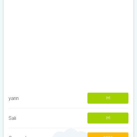
yarın
IYI
Salı
IYI