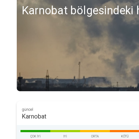
Karnobat bölgesindeki h
güncel
Karnobat
ÇOK IYI
IYI
ORTA
KÖTÜ