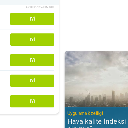
European Air Quality Index
IYI
IYI
Hava kalite İndeksi (AQİ) nasıl o
IYI
IYI
IYI
Uygulama özelliği
Hava kalite İndeksi 