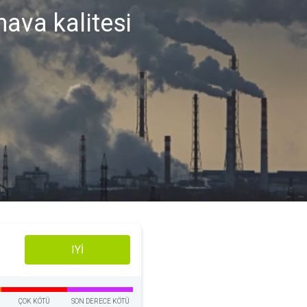
ava kalitesi
IYI
ÇOK KÖTÜ
SON DERECE KÖTÜ