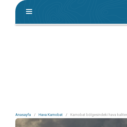
Anasayfa
/
Hava Karnobat
/
Karnobat bölgesindeki hava kalite