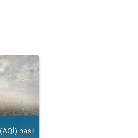
kunur?. Uygulama özelliği. . .
(AQİ) nasıl