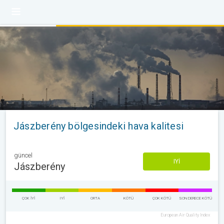
Jászberény bölgesindeki hava kalitesi
güncel
IYI
Jászberény
ÇOK IYI
IYI
ORTA
KÖTÜ
ÇOK KÖTÜ
SON DERECE KÖTÜ
European Air Quality Index