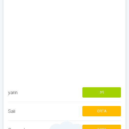
yarın
IYI
Salı
ORTA