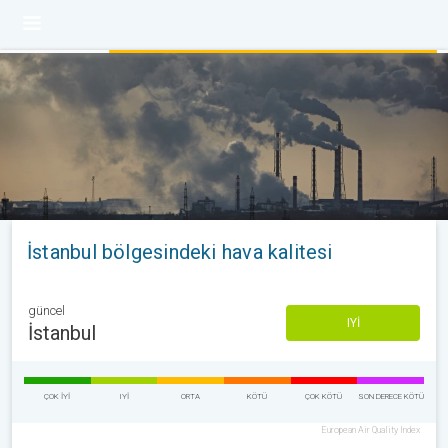
İstanbul bölgesindeki hava kalitesi
güncel
IYI
İstanbul
ÇOK IYI
IYI
ORTA
KÖTÜ
ÇOK KÖTÜ
SON DERECE KÖTÜ
European Air Quality Index