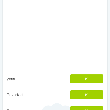
yarın
IYI
Pazartesi
IYI