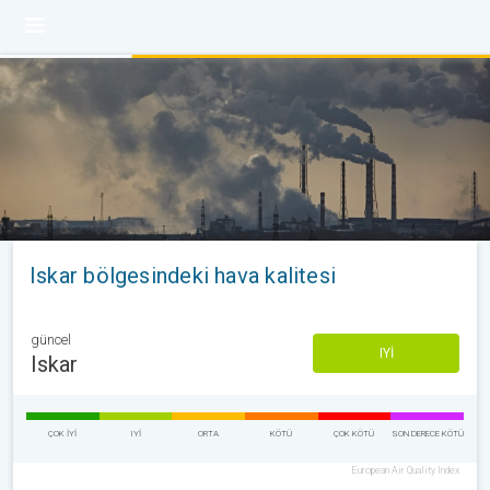
Iskar bölgesindeki hava kalitesi
güncel
IYI
Iskar
ÇOK IYI
IYI
ORTA
KÖTÜ
ÇOK KÖTÜ
SON DERECE KÖTÜ
European Air Quality Index