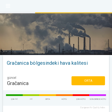
Gračanica bölgesindeki hava kalitesi
güncel
ORTA
Gračanica
ÇOK IYI
IYI
ORTA
KÖTÜ
ÇOK KÖTÜ
SON DERECE KÖTÜ
European Air Quality Index