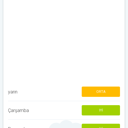
yarın
ORTA
Çarşamba
IYI