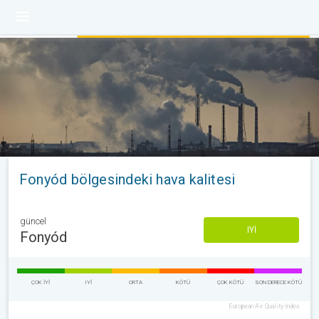
Fonyód bölgesindeki hava kalitesi
güncel
IYI
Fonyód
ÇOK IYI
IYI
ORTA
KÖTÜ
ÇOK KÖTÜ
SON DERECE KÖTÜ
European Air Quality Index