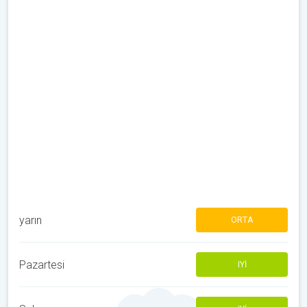
yarın
ORTA
Pazartesi
IYI