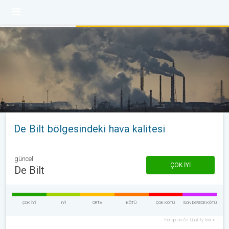
De Bilt bölgesindeki hava kalitesi
güncel
ÇOK IYI
De Bilt
ÇOK IYI
IYI
ORTA
KÖTÜ
ÇOK KÖTÜ
SON DERECE KÖTÜ
European Air Quality Index