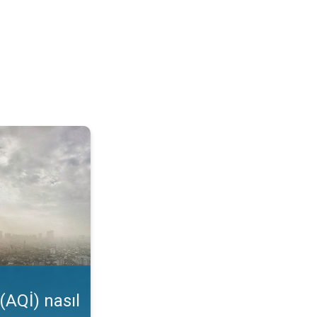
kunur?. Uygulama özelliği. . .
(AQİ) nasıl