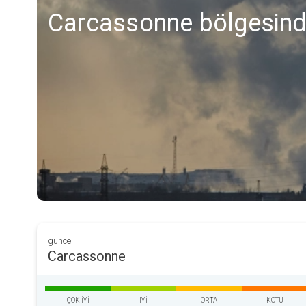
Carcassonne bölgesinde
güncel
Carcassonne
ÇOK IYI
IYI
ORTA
KÖTÜ