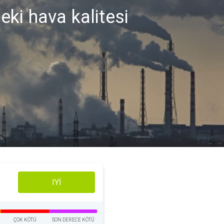
ki hava kalitesi
IYI
ÇOK KÖTÜ
SON DERECE KÖTÜ