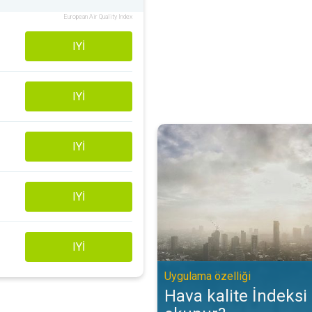
European Air Quality Index
IYI
IYI
Hava kalite İndeksi (AQİ) nasıl o
IYI
IYI
IYI
Uygulama özelliği
Hava kalite İndeksi 