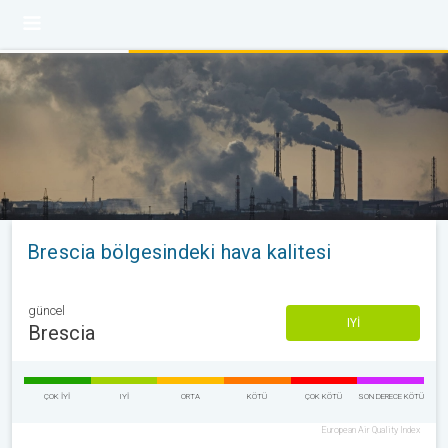
Brescia bölgesindeki hava kalitesi
güncel
IYI
Brescia
ÇOK IYI
IYI
ORTA
KÖTÜ
ÇOK KÖTÜ
SON DERECE KÖTÜ
European Air Quality Index