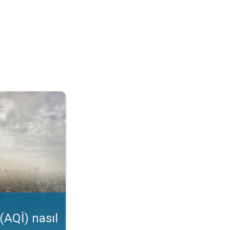
kunur?. Uygulama özelliği. . .
(AQİ) nasıl