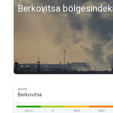
Berkovitsa bölgesindeki
güncel
Berkovitsa
ÇOK IYI
IYI
ORTA
KÖTÜ