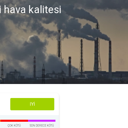
 hava kalitesi
IYI
ÇOK KÖTÜ
SON DERECE KÖTÜ