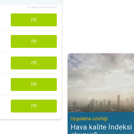
European Air Quality Index
IYI
IYI
Hava kalite İndeksi (AQİ) nasıl o
IYI
IYI
IYI
Uygulama özelliği
Hava kalite İndeksi 