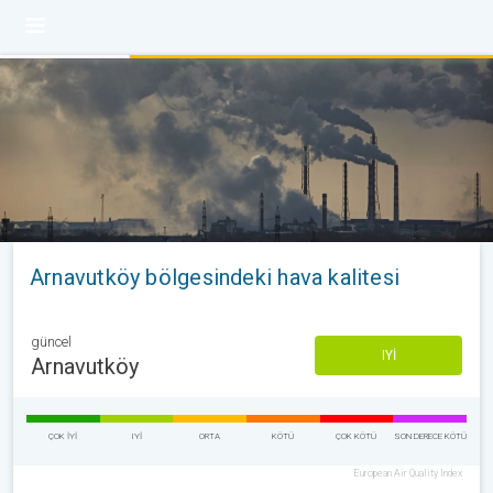
Arnavutköy bölgesindeki hava kalitesi
güncel
IYI
Arnavutköy
ÇOK IYI
IYI
ORTA
KÖTÜ
ÇOK KÖTÜ
SON DERECE KÖTÜ
European Air Quality Index