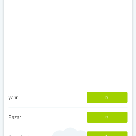
yarın
IYI
Pazar
IYI